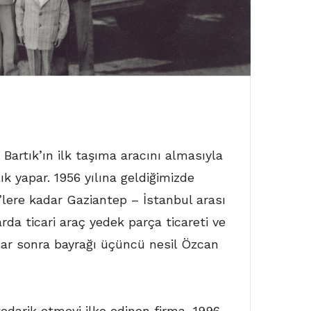
 Bartık’ın ilk taşıma aracını almasıyla
lık yapar. 1956 yılına geldiğimizde
0’lere kadar Gaziantep – İstanbul arası
rda ticari araç yedek parça ticareti ve
ıllar sonra bayrağı üçüncü nesil Özcan
edarik etmeyi ilke edinen firma, 1996