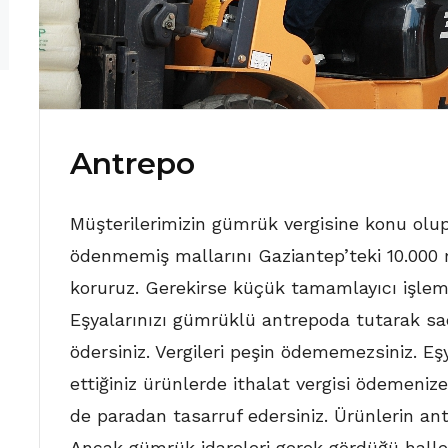
Antrepo
Müşterilerimizin gümrük vergisine konu olup
ödenmemiş mallarını Gaziantep’teki 10.00
koruruz. Gerekirse küçük tamamlayıcı işlemle
Eşyalarınızı gümrüklü antrepoda tutarak sade
ödersiniz. Vergileri peşin ödememezsiniz. Eş
ettiğiniz ürünlerde ithalat vergisi ödeme
de paradan tasarruf edersiniz. Ürünlerin ant
Ancak gümrük idareleri gerek gördüğü hallerd