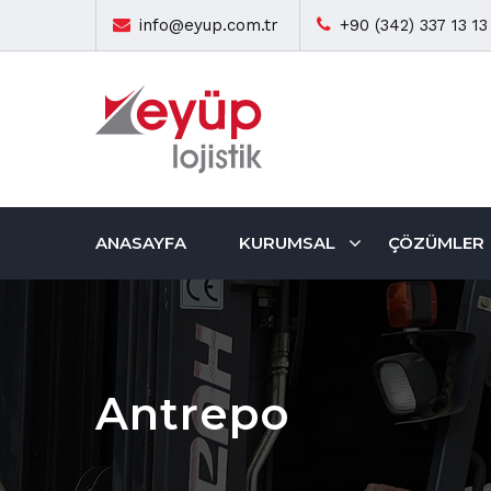
info@eyup.com.tr
+90 (342) 337 13 13
ANASAYFA
KURUMSAL
ÇÖZÜMLER
Antrepo