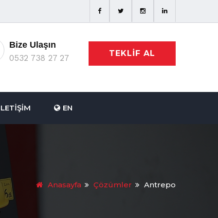
Bize Ulaşın
TEKLIF AL
0532 738 27 27
İLETIŞIM
EN
Anasayfa
Çözümler
Antrepo